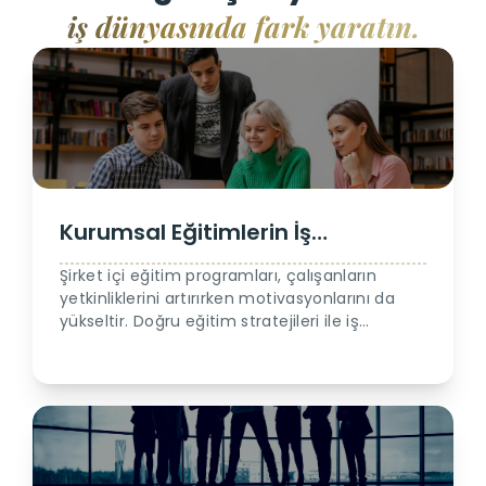
iş dünyasında fark yaratın.
Kurumsal Eğitimlerin İş
Performansına Etkisi
Şirket içi eğitim programları, çalışanların
yetkinliklerini artırırken motivasyonlarını da
yükseltir. Doğru eğitim stratejileri ile iş
gücünüzü nasıl daha verimli hale
getirebileceğinizi keşfedin.