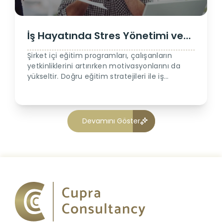
İş Hayatında Stres Yönetimi ve
Verimlilik Artırma Yöntemleri 2
Şirket içi eğitim programları, çalışanların
yetkinliklerini artırırken motivasyonlarını da
yükseltir. Doğru eğitim stratejileri ile iş
gücünüzü nasıl daha verimli hale
getirebileceğinizi keşfedin.
Devamını Göster