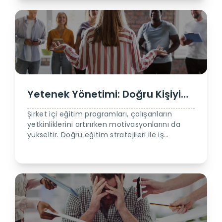
Yetenek Yönetimi: Doğru Kişiyi
Doğru Pozisyona Yerleştirmek
Şirket içi eğitim programları, çalışanların
yetkinliklerini artırırken motivasyonlarını da
yükseltir. Doğru eğitim stratejileri ile iş
gücünüzü nasıl daha verimli hale
getirebileceğinizi keşfedin.