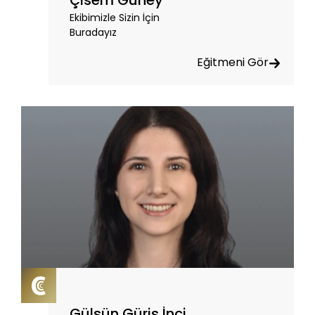
Çisem Güney
Ekibimizle Sizin İçin
Buradayız
Eğitmeni Gör
Gülsün Güriş İnci