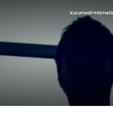
Kurumsal
Hizmetl
Hakkımızda
Ekibimiz
SATIŞ ve MÜŞTERİ
YETKİNLİK 
ODAKLILIK EĞİTİMLERİ