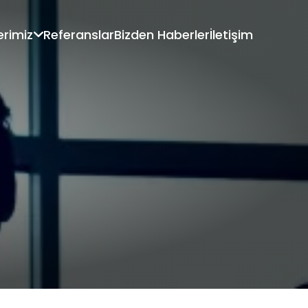
erimiz
Referanslar
Bizden Haberler
İletişim
EĞİTİMLERİ
LİDERLİK ve YÖNETİCİLİK
EĞİTİMLERİ