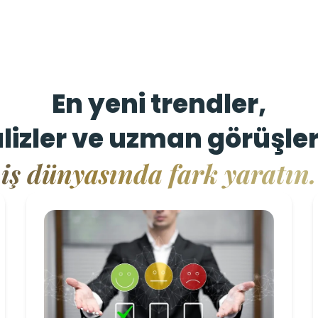
YENİ YÜZYIL YETKİNLİKLERİ
SPESİFİK EĞ
En yeni trendler,
lizler ve uzman görüşler
iş dünyasında fark yaratın.