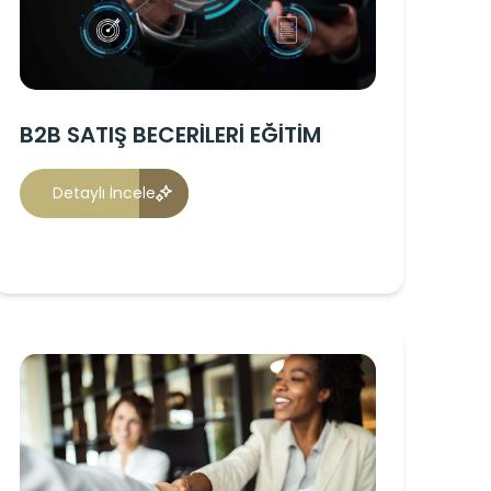
B2B SATIŞ BECERİLERİ EĞİTİM
Detaylı İncele