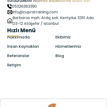
sürdürülebilir
başarıya ulaşmalarına destek olur.
05326383390
info@cupratraining.com
Barbaros mah. Ardıç sok. Kentplus 3351 Ada
D3-12 Ataşehir / İstanbul
Hızlı Menü
Hakkımızda
Ekibimiz
İnsan Kaynakları
Hizmetlerimiz
Referanslar
Blog
İletişim