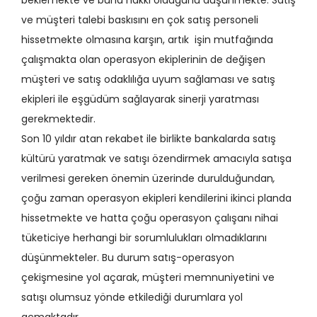
beklemekte ve buna hakkı olduğunu düşünmekte. Satış
ve müşteri talebi baskısını en çok satış personeli
hissetmekte olmasına karşın, artık
işin mutfağında
çalışmakta olan operasyon ekiplerinin de değişen
müşteri ve satış odaklılığa uyum sağlaması ve satış
ekipleri ile eşgüdüm sağlayarak sinerji yaratması
gerekmektedir.
Son 10 yıldır atan rekabet ile birlikte bankalarda satış
kültürü yaratmak ve satışı özendirmek amacıyla satışa
verilmesi gereken önemin üzerinde durulduğundan
,
çoğu zaman
operasyon ekipleri kendilerini ikinci planda
hissetmekte ve hatta çoğu operasyon çalışanı nihai
tüketiciye herhangi bir sorumlulukları olmadıklarını
düşünmekteler. Bu durum satış-operasyon
çekişmesine yol açarak, müşteri memnuniyetini ve
satışı olumsuz yönde etkilediği durumlara yol