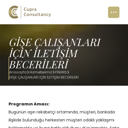
GİŞE ÇALIŞANLARI
İÇİN İLETİŞİM
BECERİLERİ
Anasayfa
Hizmetlerimiz
FİNANS
GİŞE ÇALIŞANLARI İÇİN İLETİŞİM BECERİLERİ
Programın Amacı:
Bug
ünün aşırı rekabetçi ortamında, müşteri, bankada
ilişkide bulunduğu herkesten müşteri odaklı yaklaşımı