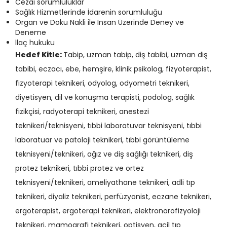
Cezai sorumluluklar
Sağlık Hizmetlerinde İdarenin sorumluluğu
Organ ve Doku Nakli ile İnsan Üzerinde Deney ve
Deneme
İlaç hukuku
Hedef Kitle:
Tabip, uzman tabip
,
diş tabibi, uzman diş
tabibi, eczacı, ebe, hemşire, klinik psikolog, fizyoterapist,
fizyoterapi teknikeri, odyolog, odyometri teknikeri,
diyetisyen, dil ve konuşma terapisti, podolog, sağlık
fizikçisi, radyoterapi teknikeri, anestezi
teknikeri/teknisyeni, tıbbi laboratuvar teknisyeni, tıbbi
laboratuar ve patoloji teknikeri, tıbbi görüntüleme
teknisyeni/teknikeri, ağız ve diş sağlığı teknikeri, diş
protez teknikeri, tıbbi protez ve ortez
teknisyeni/teknikeri, ameliyathane teknikeri, adli tıp
teknikeri, diyaliz teknikeri, perfüzyonist, eczane teknikeri,
ergoterapist, ergoterapi teknikeri, elektronörofizyoloji
teknikeri, mamografi teknikeri, optisyen, acil tıp