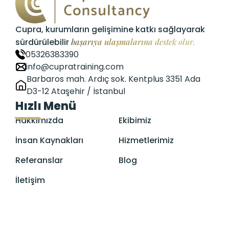
Cupra, kurumların gelişimine katkı sağlayarak
sürdürülebilir
başarıya ulaşmalarına destek olur.
05326383390
info@cupratraining.com
Barbaros mah. Ardıç sok. Kentplus 3351 Ada
D3-12 Ataşehir / İstanbul
Hızlı Menü
Hakkımızda
Ekibimiz
İnsan Kaynakları
Hizmetlerimiz
Referanslar
Blog
İletişim