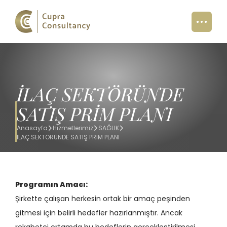
İLAÇ SEKTÖRÜNDE
SATIŞ PRİM PLANI
Anasayfa
Hizmetlerimiz
SAĞLIK
İLAÇ SEKTÖRÜNDE SATIŞ PRİM PLANI
Programın Amacı:
Şirkette çalışan herkesin ortak bir amaç peşinden
gitmesi için belirli hedefler hazırlanmıştır. Ancak